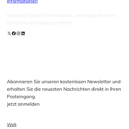
Informationen
Unverzichtbare Informationen, um eine gute Wahl
für Online-Einkäufe zu treffen
X
Facebook
Instagram
LinkedIn
Unsere Newsletter
Abonnieren Sie unseren kostenlosen Newsletter und
erhalten Sie die neuesten Nachrichten direkt in Ihren
Posteingang.
Jetzt anmelden
Nachricht
Welt